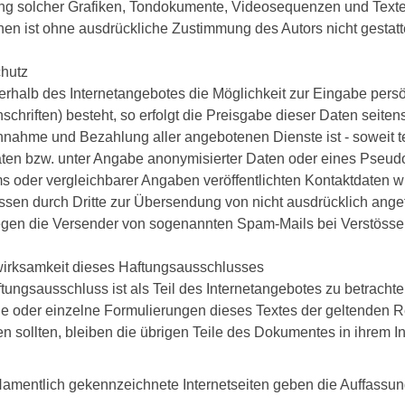
g solcher Grafiken, Tondokumente, Videosequenzen und Texte 
nen ist ohne ausdrückliche Zustimmung des Autors nicht gestatt
chutz
erhalb des Internetangebotes die Möglichkeit zur Eingabe pers
chriften) besteht, so erfolgt die Preisgabe dieser Daten seitens
hnahme und Bezahlung aller angebotenen Dienste ist - soweit 
aten bzw. unter Angabe anonymisierter Daten oder eines Pseud
 oder vergleichbarer Angaben veröffentlichten Kontaktdaten w
sen durch Dritte zur Übersendung von nicht ausdrücklich angefor
egen die Versender von sogenannten Spam-Mails bei Verstössen
wirksamkeit dieses Haftungsausschlusses
tungsausschluss ist als Teil des Internetangebotes zu betracht
le oder einzelne Formulierungen dieses Textes der geltenden Rec
n sollten, bleiben die übrigen Teile des Dokumentes in ihrem Inh
Namentlich gekennzeichnete Internetseiten geben die Auffass