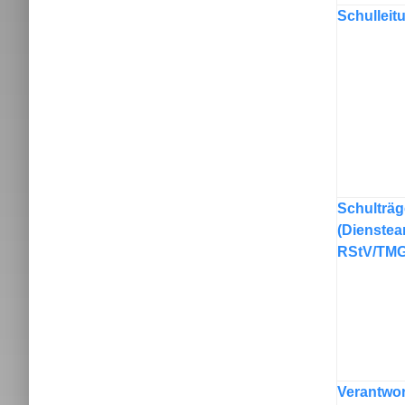
Schulleit
Schulträg
(Dienstea
RStV/TMG
Verantwor