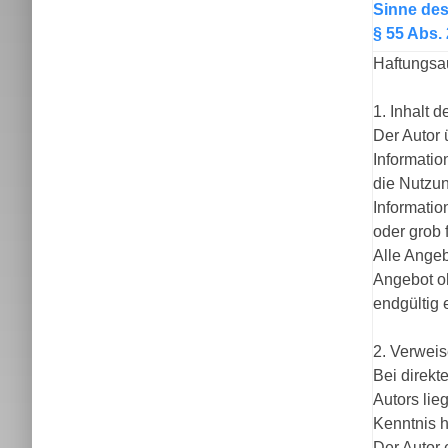
Sinne de
§ 55 Abs.
Haftungsa
1. Inhalt 
Der Autor 
Informatio
die Nutzun
Informatio
oder grob 
Alle Angeb
Angebot oh
endgültig 
2. Verweis
Bei direkt
Autors lie
Kenntnis h
Der Autor 