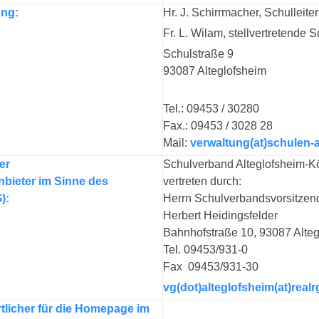
ung:
Hr. J. Schirrmacher, Schulleiter
Fr. L. Wilam, stellvertretende S
Schulstraße 9
93087 Alteglofsheim
Tel.: 09453 / 30280
Fax.: 09453 / 3028 28
Mail:
verwaltung(at)schulen-a
er
Schulverband Alteglofsheim
-
Kö
nbieter im Sinne des
vertreten durch:
):
Herrn Schulverbandsvorsitze
Herbert Heidingsfelder
Bahnhofstraße 10, 93087 Alte
Tel. 09453/931-0
Fax 09453/931-30
vg(dot)alteglofsheim(at)real
tlicher für die Homepage im