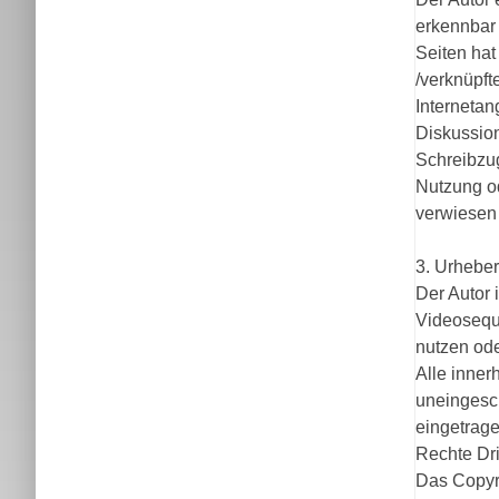
erkennbar 
Seiten hat 
/verknüpft
Internetan
Diskussion
Schreibzug
Nutzung od
verwiesen 
3. Urhebe
Der Autor 
Videoseque
nutzen ode
Alle inner
uneingesc
eingetrage
Rechte Dri
Das Copyrig