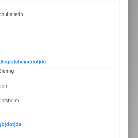
chulleiterin
lteglofsheim(dot)de
fering
nden
glofsheim
rgb(dot)de