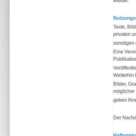
wieder.
Nutzungs
Texte, Bil
privaten u
sonstigen
Eine Vervi
Publikati
Veröffentli
Weiterhin 
Bilder, Gr
möglicher 
geben Ihne
Der Nachd
Haftungs