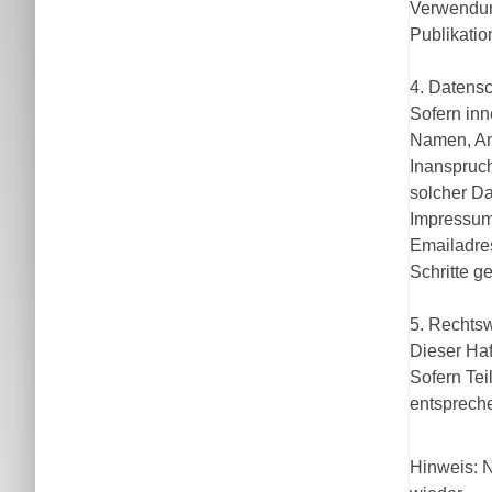
Verwendun
Publikatio
4. Datens
Sofern inn
Namen, Ans
Inanspruc
solcher D
Impressums
Emailadres
Schritte g
5. Rechts
Dieser Haf
Sofern Tei
entspreche
Hinweis: 