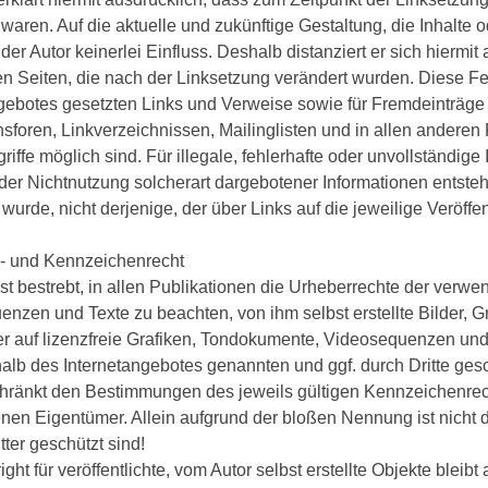
waren. Auf die aktuelle und zukünftige Gestaltung, die Inhalte o
der Autor keinerlei Einfluss. Deshalb distanziert er sich hiermit 
en Seiten, die nach der Linksetzung verändert wurden. Diese Fest
gebotes gesetzten Links und Verweise sowie für Fremdeinträge 
sforen, Linkverzeichnissen, Mailinglisten und in allen andere
riffe möglich sind. Für illegale, fehlerhafte oder unvollständig
er Nichtnutzung solcherart dargebotener Informationen entstehen
wurde, nicht derjenige, der über Links auf die jeweilige Veröffen
r- und Kennzeichenrecht
ist bestrebt, in allen Publikationen die Urheberrechte der verw
nzen und Texte zu beachten, von ihm selbst erstellte Bilder,
r auf lizenzfreie Grafiken, Tondokumente, Videosequenzen und
halb des Internetangebotes genannten und ggf. durch Dritte ge
hränkt den Bestimmungen des jeweils gültigen Kennzeichenrech
nen Eigentümer. Allein aufgrund der bloßen Nennung ist nicht 
tter geschützt sind!
ht für veröffentlichte, vom Autor selbst erstellte Objekte bleibt