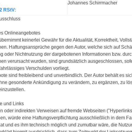
s
Johannes Schirrmacher
 2 RStV:
usschluss
des Onlineangebotes
übernimmt keinerlei Gewähr für die Aktualität, Korrektheit, Vollst
nen. Haftungsansprüche gegen den Autor, welche sich auf Schäde
g oder Nichtnutzung der dargebotenen Informationen bzw. durch
nen verursacht wurden, sind grundsätzlich ausgeschlossen, sofe
fahrlässiges Verschulden vorliegt.
ote sind freibleibend und unverbindlich. Der Autor behält es si
ne gesonderte Ankündigung zu verändern, zu ergänzen, zu lösc
einzustellen.
e und Links
en oder indirekten Verweisen auf fremde Webseiten ("Hyperlink
gen, würde eine Haftungsverpflichtung ausschließlich in dem Fall
at und es ihm technisch möglich und zumutbar wäre, die Nutzung
erklärt hiermit ausdrücklich, dass zum Zeitpunkt der Linksetzung