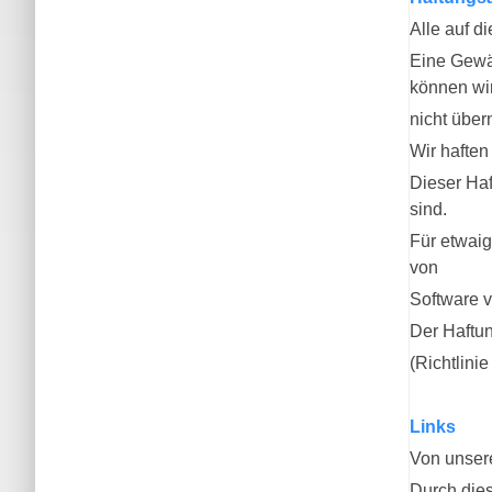
Alle auf d
Eine Gewäh
können wir
nicht über
Wir haften
Dieser Haf
sind.
Für etwaig
von
Software v
Der Haftun
(Richtlini
Links
Von unsere
Durch dies