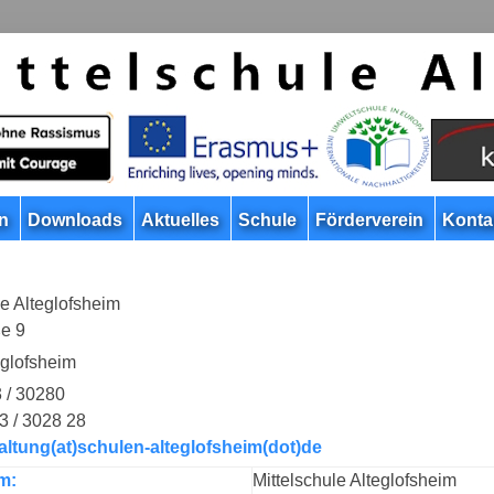
n
Downloads
Aktuelles
Schule
Förderverein
Konta
le Alteglofsheim
ße 9
eglofsheim
3 / 30280
3 / 3028 28
altung(at)schulen-alteglofsheim(dot)de
m:
Mittelschule Alteglofsheim