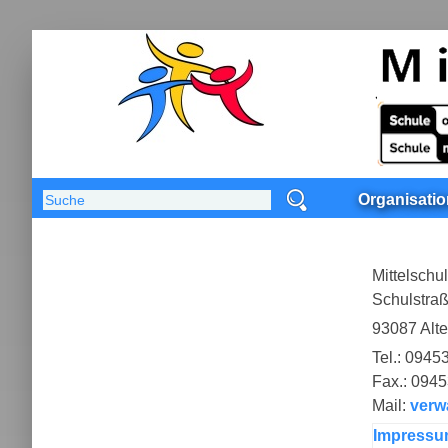
Organisatio
Mittelschu
Schulstra
93087 Alt
Tel.: 0945
Fax.: 0945
Mail:
verw
Impressu